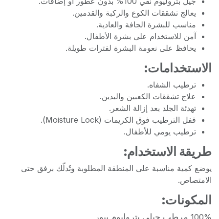
جيل بتروليوم نقي 100% بدون عطور أو إضافات.
يعالج تشققات الكوع والركبة والقدمين.
مناسب للبشرة الجافة والعادية.
آمن للاستخدام على بشرة الأطفال.
يحافظ على نعومة البشرة لفترات طويلة.
الاستخدامات:
ترطيب الشفاه.
علاج تشققات الكعبين واليدين.
تهدئة الجلد بعد إزالة الشعر.
قفل الترطيب فوق الكريمات (Moisture Lock).
ترطيب يومي للأطفال.
طريقة الاستخدام:
يوضع كمية مناسبة على المنطقة المطلوبة وتُدلّك برفق حتى
الامتصاص.
المكونات:
مرطب جيلي بتروليوم بيور
100%